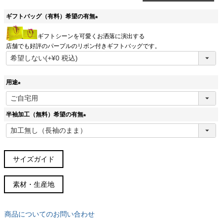
ギフトバッグ（有料）希望の有無
(
ギフトシーンを可愛くお洒落に演出する
必
店舗でも好評のパープルのリボン付きギフトバッグです。
須
)
用途
(
必
半袖加工（無料）希望の有無
須
)
(
必
須
)
サイズガイド
サイズガイド(cm)
素材・生産地
サイズ
胸囲
胴周
肩幅
着丈
袖丈
裄丈
38スリム
96
88
45
76
63
84
商品についてのお問い合わせ
(S～M)