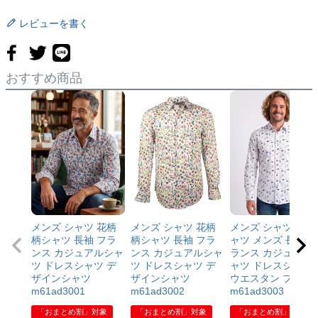
38
100
96
46.5
76
63
85
レビューを書く
(M)
39
104
100
48
77
63
87
(M～L)
おすすめ商品
40
107
104
49.5
80
64
88
(L～XL)
41
113
108
51
82
66
91
(XL)
42
118
114
54
82
66
92
(XL～XXL)
43
125
120
57
84
67
94
メンズ シャツ 花柄
メンズ シャツ 花柄
メンズ シャツ 柄シ
(XXL)
柄シャツ 長袖 フラ
柄シャツ 長袖 フラ
ャツ メンズ 長袖 フ
ンス カジュアルシャ
ンス カジュアルシャ
ランス カジュアル
44
131
126
60
86
68
97
ツ ドレスシャツ デ
ツ ドレスシャツ デ
ャツ ドレスシャツ
(XXL～XXXL)
ザインシャツ
ザインシャツ
ウエスタン プリン
m61ad3001
m61ad3002
m61ad3003
「おまとめ割」対象
「おまとめ割」対象
「おまとめ割」対象