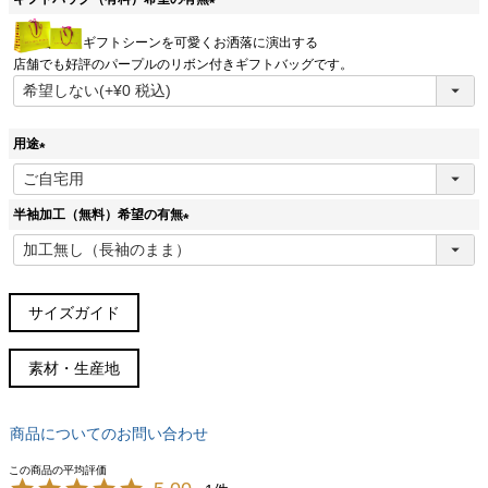
(
ギフトシーンを可愛くお洒落に演出する
必
店舗でも好評のパープルのリボン付きギフトバッグです。
須
)
用途
(
必
半袖加工（無料）希望の有無
須
)
(
必
須
)
サイズガイド
サイズガイド(cm)
素材・生産地
サイズ
胸囲
胴周
肩幅
着丈
袖丈
裄丈
38スリム
96
88
45
76
63
84
商品についてのお問い合わせ
(S～M)
38
100
96
46.5
76
63
85