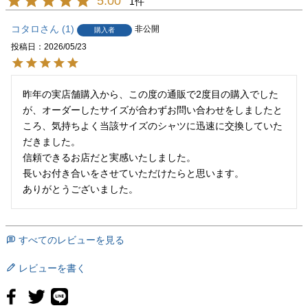
5.00
1
(M)
コタロ
1
非公開
39
104
購入者
100
48
77
63
87
(M～L)
投稿日
2026/05/23
40
107
104
49.5
80
64
88
(L～XL)
昨年の実店舗購入から、この度の通販で2度目の購入でした
が、オーダーしたサイズが合わずお問い合わせをしましたと
41
113
108
51
82
66
91
(XL)
ころ、気持ちよく当該サイズのシャツに迅速に交換していた
だきました。

42
118
114
54
82
66
92
信頼できるお店だと実感いたしました。

(XL～XXL)
長いお付き合いをさせていただけたらと思います。

43
125
120
57
84
67
94
ありがとうございました。
(XXL)
44
131
126
60
86
68
97
すべてのレビューを見る
(XXL～XXXL)
レビューを書く