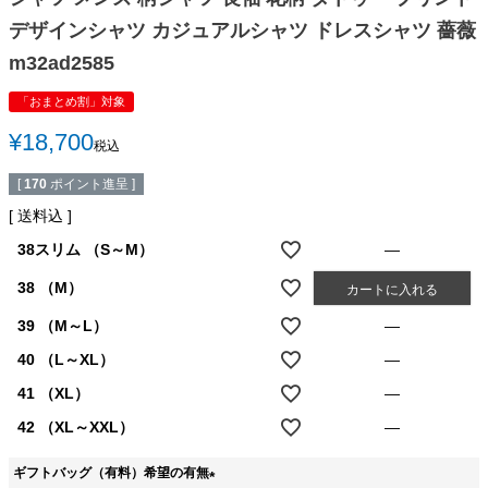
デザインシャツ カジュアルシャツ ドレスシャツ 薔薇
m32ad2585
「おまとめ割」対象
¥
18,700
税込
[
170
ポイント進呈 ]
送料込
38スリム （S～M）
—
38 （M）
カートに入れる
39 （M～L）
—
40 （L～XL）
—
41 （XL）
—
42 （XL～XXL）
—
ギフトバッグ（有料）希望の有無