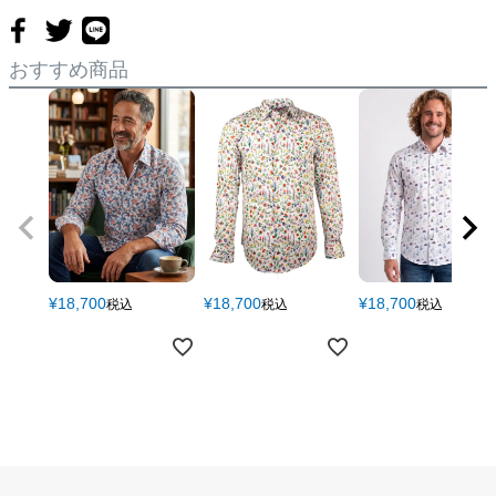
39
104
100
48
77
63
87
(M～L)
おすすめ商品
40
107
104
49.5
80
64
88
(L～XL)
41
113
108
51
82
66
91
(XL)
42
118
114
54
82
66
92
(XL～XXL)
43
125
120
57
84
67
94
¥
18,700
¥
18,700
¥
18,700
税込
税込
税込
(XXL)
44
131
126
60
86
68
97
(XXL～XXXL)