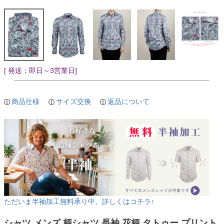
[ 発送：即日～3営業日]
商品仕様
サイズ交換
返品について
ただいま半袖加工無料承り中。詳しくはコチラ↑
シャツ メンズ 柄シャツ 長袖 花柄 タトゥー プリント