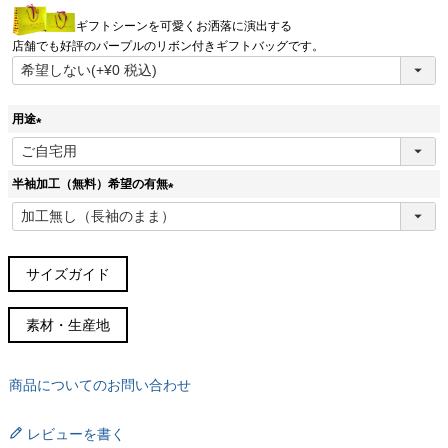
(
ギフトシーンを可愛くお洒落に演出する
必
店舗でも好評のパープルのリボン付きギフトバッグです。
須
)
用途
(
必
半袖加工（無料）希望の有無
須
)
(
必
須
)
サイズガイド
サイズガイド(cm)
素材・生産地
サイズ
胸囲
胴周
肩幅
着丈
袖丈
裄丈
38スリム
96
88
45
76
63
84
商品についてのお問い合わせ
(S～M)
38
100
96
46.5
76
63
85
レビューを書く
(M)