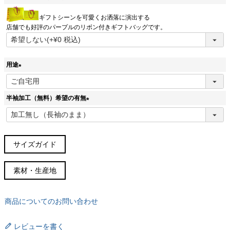
(
ギフトシーンを可愛くお洒落に演出する
必
店舗でも好評のパープルのリボン付きギフトバッグです。
須
)
用途
(
必
半袖加工（無料）希望の有無
須
)
(
必
須
)
サイズガイド
サイズガイド(cm)
素材・生産地
サイズ
胸囲
胴周
肩幅
着丈
袖丈
裄丈
38スリム
96
88
45
76
63
84
商品についてのお問い合わせ
(S～M)
38
100
96
46.5
76
63
85
レビューを書く