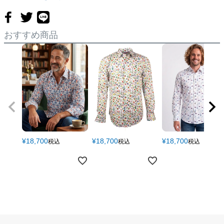
(M)
39
104
100
48
77
63
87
(M～L)
おすすめ商品
40
107
104
49.5
80
64
88
(L～XL)
41
113
108
51
82
66
91
(XL)
42
118
114
54
82
66
92
(XL～XXL)
43
125
120
57
84
67
94
¥
18,700
¥
18,700
¥
18,700
税込
税込
税込
(XXL)
44
131
126
60
86
68
97
(XXL～XXXL)