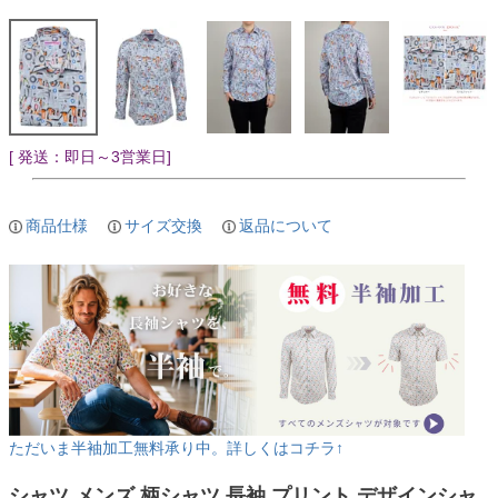
[ 発送：即日～3営業日]
商品仕様
サイズ交換
返品について
ただいま半袖加工無料承り中。詳しくはコチラ↑
シャツ メンズ 柄シャツ 長袖 プリント デザインシャ