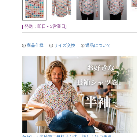
[ 発送：即日～3営業日]
商品仕様
サイズ交換
返品について
ただいま半袖加工無料承り中。詳しくはコチラ↑