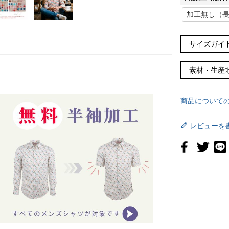
)
サイズガイ
素材・生産
サイズ
38スリム
商品について
(S～M)
38
レビューを
(M)
39
(M～L)
40
(L～XL)
41
(XL)