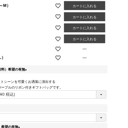
S～M）
カートに入れる
カートに入れる
カートに入れる
）
カートに入れる
—
L）
—
有料）希望の有無
(
フトシーンを可愛くお洒落に演出する
必
パープルのリボン付きギフトバッグです。
須
)
）希望の有無