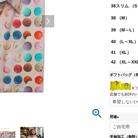
38スリム （
38 （M）
39 （M～L）
40 （L～XL
41 （XL）
42 （XL～XX
ギフトバッグ（
ギ
店舗でも好評の
用途
(
必
半袖加工（無料
須