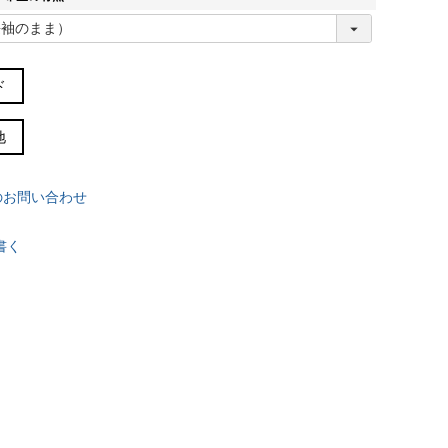
(
必
須
)
ド
サイズガイド(cm)
地
胸囲
胴周
肩幅
着丈
袖丈
裄丈
96
88
45
76
63
84
のお問い合わせ
100
96
46.5
76
63
85
書く
104
100
48
77
63
87
107
104
49.5
80
64
88
113
108
51
82
66
91