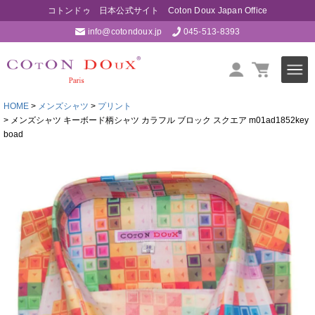
コトンドゥ 日本公式サイト Coton Doux Japan Office
info@cotondoux.jp
045-513-8393
HOME
メンズシャツ
プリント
メンズシャツ キーボード柄シャツ カラフル ブロック スクエア m01ad1852key
boad