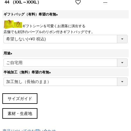
44 （XXL～XXXL）
—
ギフトバッグ（有料）希望の有無
(
ギフトシーンを可愛くお洒落に演出する
必
店舗でも好評のパープルのリボン付きギフトバッグです。
須
)
用途
(
必
半袖加工（無料）希望の有無
須
)
(
必
須
)
サイズガイド
サイズガイド(cm)
素材・生産地
サイズ
胸囲
胴周
肩幅
着丈
袖丈
裄丈
38スリム
96
88
45
76
63
84
商品についてのお問い合わせ