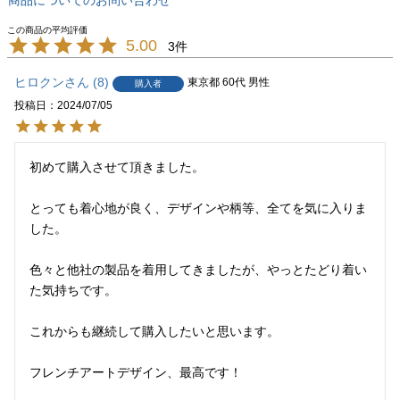
(S～M)
38
100
96
46.5
76
63
85
5.00
3
(M)
ヒロクン
8
東京都
60代
男性
39
104
購入者
100
48
77
63
87
(M～L)
投稿日
2024/07/05
40
107
104
49.5
80
64
88
(L～XL)
初めて購入させて頂きました。

41
113
108
51
82
66
91
(XL)
とっても着心地が良く、デザインや柄等、全てを気に入りま
した。

42
118
114
54
82
66
92
(XL～XXL)
色々と他社の製品を着用してきましたが、やっとたどり着い
43
125
120
57
84
67
94
た気持ちです。

(XXL)
これからも継続して購入したいと思います。

44
131
126
60
86
68
97
(XXL～XXXL)
フレンチアートデザイン、最高です！
