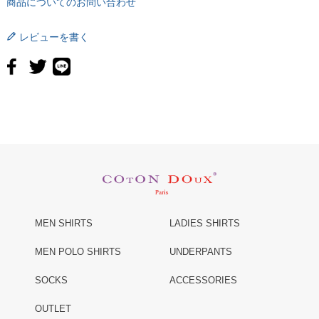
商品についてのお問い合わせ
Size.2(M)
97
82
42
71
60.5
レビューを書く
Size.3(L)
100
86
42
71
60.5
Size.4(XL)
105
90
43.5
71.5
61.5
MEN SHIRTS
LADIES SHIRTS
MEN POLO SHIRTS
UNDERPANTS
SOCKS
ACCESSORIES
OUTLET