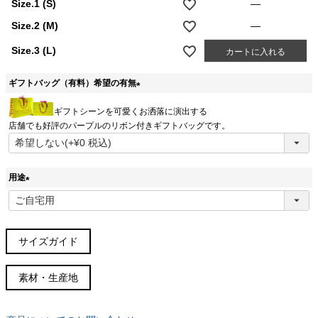
Size.1 (S)
—
Size.2 (M)
—
Size.3 (L)
カートに入れる
ギフトバッグ（有料）希望の有無
(
ギフトシーンを可愛くお洒落に演出する
必
店舗でも好評のパープルのリボン付きギフトバッグです。
須
)
用途
(
必
須
)
サイズガイド
サイズガイド(cm)
素材・生産地
サイズ
胸囲
胴周
肩幅
着丈
袖丈
Size.1(S)
94
78
40
67
57.5