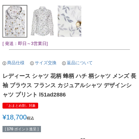
[ 発送：即日～3営業日]
商品仕様
サイズ交換
返品について
レディース シャツ 花柄 蜂柄 ハチ 柄シャツ メンズ 長
袖 ブラウス フランス カジュアルシャツ デザインシ
ャツ プリント l51ad2886
「おまとめ割」対象
¥
18,700
税込
[
170
ポイント進呈 ]