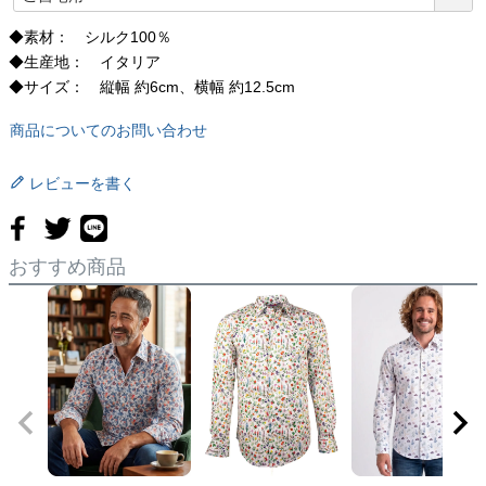
必
須
◆素材： シルク100％
)
◆生産地： イタリア
◆サイズ： 縦幅 約6cm、横幅 約12.5cm
商品についてのお問い合わせ
レビューを書く
おすすめ商品