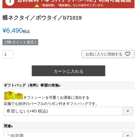
蝶ネクタイ／ボウタイ／b71019
¥
6,490
税込
[
59
ポイント進呈 ]
お気に入りに登録する
カートに入れる
ギフトバッグ（有料）希望の有無
(
ギフトシーンを可愛くお洒落に演出する
必
店舗でも好評のパープルのリボン付きギフトバッグです。
須
)
用途
(