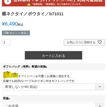
蝶ネクタイ／ボウタイ／b71011
¥
6,490
税込
[
59
ポイント進呈 ]
お気に入りに登録する
カートに入れる
ギフトバッグ（有料）希望の有無
(
ギフトシーンを可愛くお洒落に演出する
必
店舗でも好評のパープルのリボン付きギフトバッグです。
須
)
用途
(