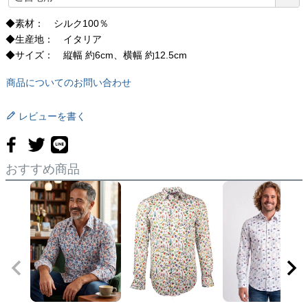
必
須
◆素材： シルク100％
)
◆生産地： イタリア
◆サイズ： 縦幅 約6cm、横幅 約12.5cm
商品についてのお問い合わせ
レビューを書く
おすすめ商品