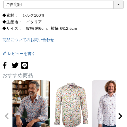
(
必
須
◆素材： シルク100％
)
◆生産地： イタリア
◆サイズ： 縦幅 約6cm、横幅 約12.5cm
商品についてのお問い合わせ
レビューを書く
おすすめ商品