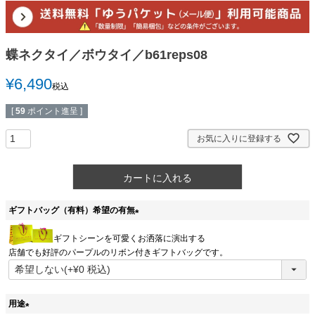
蝶ネクタイ／ボウタイ／b61reps08
¥
6,490
税込
[
59
ポイント進呈 ]
お気に入りに登録する
カートに入れる
ギフトバッグ（有料）希望の有無
(
ギフトシーンを可愛くお洒落に演出する
必
店舗でも好評のパープルのリボン付きギフトバッグです。
須
)
用途