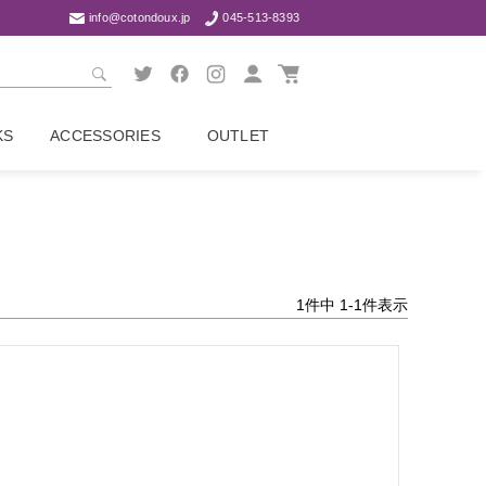
info@cotondoux.jp
045-513-8393
KS
ACCESSORIES
OUTLET
1
件中
1
-
1
件表示