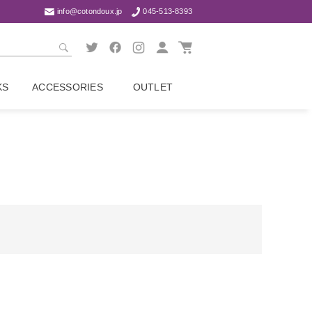
info@cotondoux.jp
045-513-8393
KS
ACCESSORIES
OUTLET