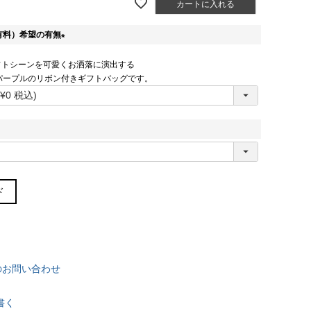
カートに入れる
有料）希望の有無
(
フトシーンを可愛くお洒落に演出する
必
パープルのリボン付きギフトバッグです。
須
)
ド
m)
－26.0
のお問い合わせ
－28.5
書く