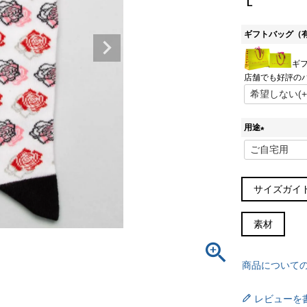
L
ギフトバッグ（
ギ
店舗でも好評の
用途
(
必
須
)
サイズガイ
(c
素材
S
23.5
商品について
L
26.0
レビューを