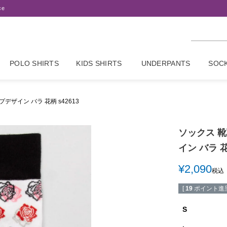
ce
POLO SHIRTS
KIDS SHIRTS
UNDERPANTS
SOC
デザイン バラ 花柄 s42613
ソックス 靴
イン バラ 花
¥
2,090
税込
[
19
ポイント進呈
S